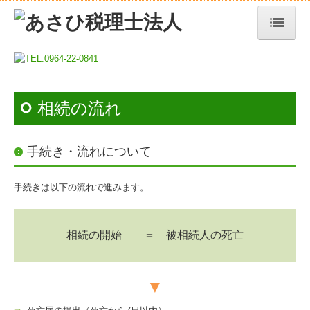
TOP
業務案内
相続の流れ
リンク集
お問合せ
手続き・流れについて
個人情報保護方針
手続きは以下の流れで進みます。
相続について
相続の流れ
相続の開始 ＝ 被相続人の死亡
諸手続き
▼
セミナー案内