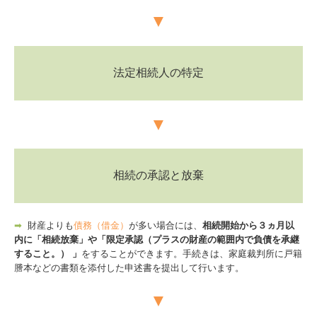
戦略販売・購買情報システム
▼
戦略給与情報システム
建設業用会計情報DB
法定相続人の特定
個人情報保護方針
▼
国の共済制度活用コーナー
相続の承認と放棄
➡
財産よりも
債務（借金）
が多い場合には、
相続開始から３ヵ月以
内に「相続放棄」や「限定承認（プラスの財産の範囲内で負債を承継
すること。） 」
をすることができます。手続きは、家庭裁判所に戸籍
謄本などの書類を添付した申述書を提出して行います。
▼