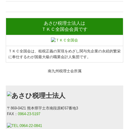
あさひ税理士法人は
ＴＫＣ全国会会員です
ＴＫＣ全国会は、租税正義の実現をめざし関与先企業の永続的繁栄
に奉仕するわが国最大級の職業会計人集団です。
南九州税理士会所属
〒869-0421 熊本県宇土市南段原町67番地3
FAX：
0964-23-5197