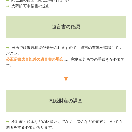
➡
死亡届の提出（死亡から7日以内）
経営革新等支援機関とは
➡
火葬許可申請書の提出
経営者お役立ち情報
遺言書の確認
補助金・助成金・融資情報
関与先向け融資商品ご紹介
➡
民法では遺言相続が優先されますので、遺言の有無を確認してく
ださい。
経営改善オンデマンド講座
公正証書遺言以外の遺言書の場合
は、家庭裁判所での手続きが必要で
す。
TKCシステムQ&A
▼
社長メニューASP版
FX4クラウド
相続財産の調査
戦略財務情報システム
➡
不動産・預金などの財産だけでなく、借金などの債務についても
継続MASシステム
調査をする必要があります。