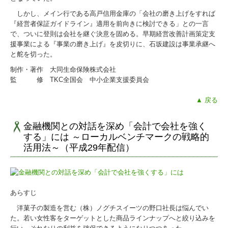
しかし、メイン行である高戸信用金庫の「会社の磨き上げをすれば
『経営者保証ガイドライン』適用を前向きに検討できる」との一言
で、ついに登則は会社を継ぐ決意を固める。早期経営改善計画策定支
援事業による『事業の磨き上げ』を皮切りに、石坂建設は事業承継へ
と舵を切った。
制作・著作 大同生命保険株式会社
監 修 TKC全国会 中小企業支援委員会
▲ 戻る
金融機関との対話を深め「会計で会社を強く
する」には ～ローカルベンチマークの戦略的
活用法～（平成29年配信）
あらすじ
洋菓子の製造を営む（株）ノグチスイーツの野口社長は悩んでい
た。若い女性客をターゲットとした商品ラインナップへと絞り込みを