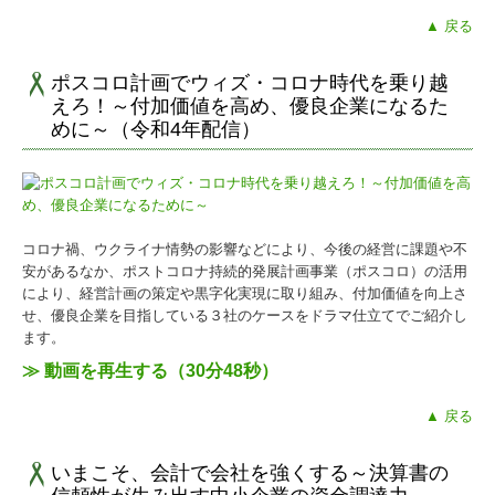
経営革新等支援機関とは
▲ 戻る
経営者お役立ち情報
ポスコロ計画でウィズ・コロナ時代を乗り越
えろ！～付加価値を高め、優良企業になるた
補助金・助成金・融資情報
めに～（令和4年配信）
関与先向け融資商品ご紹介
経営改善オンデマンド講座
コロナ禍、ウクライナ情勢の影響などにより、今後の経営に課題や不
TKCシステムQ&A
安があるなか、ポストコロナ持続的発展計画事業（ポスコロ）の活用
により、経営計画の策定や黒字化実現に取り組み、付加価値を向上さ
社長メニューASP版
せ、優良企業を目指している３社のケースをドラマ仕立てでご紹介し
ます。
FX4クラウド
≫ 動画を再生する（30分48秒）
戦略財務情報システム
▲ 戻る
継続MASシステム
いまこそ、会計で会社を強くする～決算書の