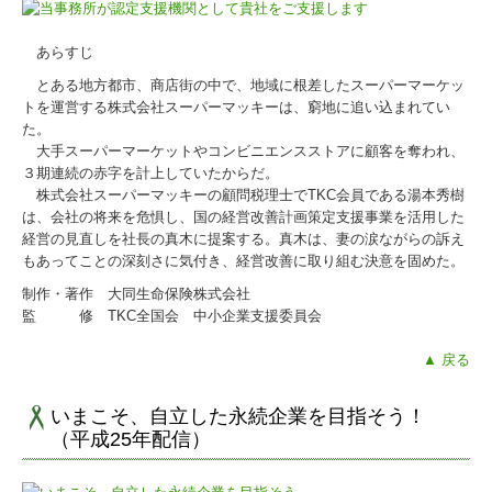
あらすじ
とある地方都市、商店街の中で、地域に根差したスーパーマーケッ
トを運営する株式会社スーパーマッキーは、窮地に追い込まれてい
た。
大手スーパーマーケットやコンビニエンスストアに顧客を奪われ、
３期連続の赤字を計上していたからだ。
株式会社スーパーマッキーの顧問税理士でTKC会員である湯本秀樹
は、会社の将来を危惧し、国の経営改善計画策定支援事業を活用した
経営の見直しを社長の真木に提案する。真木は、妻の涙ながらの訴え
もあってことの深刻さに気付き、経営改善に取り組む決意を固めた。
制作・著作 大同生命保険株式会社
監 修 TKC全国会 中小企業支援委員会
▲ 戻る
いまこそ、自立した永続企業を目指そう！
（平成25年配信）