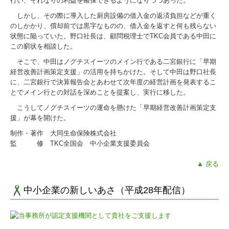
行い、それなりの利益を確保できるようになりつつあった。
しかし、その際に導入した厨房設備の借入金の返済負担などが重く
のしかかり、償却前では黒字なものの、借入金を返すと何も残らない
状態に陥っていた。野口社長は、顧問税理士でTKC会員である中田に
この窮状を相談した。
そこで、中田はノグチスイーツのメイン行である二宮銀行に「早期
経営改善計画策定支援」の活用を持ちかけた。そして中田は野口社長
に、二宮銀行で決算報告会とあわせて次年度の経営計画を発表するこ
とでメイン行との対話を深めことを提案し、実行に移した。
こうしてノグチスイーツの運命を懸けた「早期経営改善計画策定支
援」が幕を開けた。
制作・著作 大同生命保険株式会社
監 修 TKC全国会 中小企業支援委員会
▲ 戻る
中小企業の新しいあさ（平成28年配信）