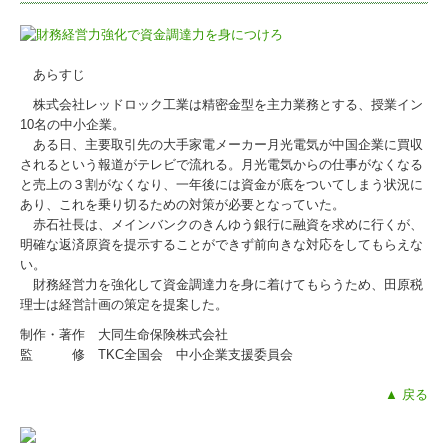
あらすじ
株式会社レッドロック工業は精密金型を主力業務とする、授業イン
10名の中小企業。
ある日、主要取引先の大手家電メーカー月光電気が中国企業に買収
されるという報道がテレビで流れる。月光電気からの仕事がなくなる
と売上の３割がなくなり、一年後には資金が底をついてしまう状況に
あり、これを乗り切るための対策が必要となっていた。
赤石社長は、メインバンクのきんゆう銀行に融資を求めに行くが、
明確な返済原資を提示することができず前向きな対応をしてもらえな
い。
財務経営力を強化して資金調達力を身に着けてもらうため、田原税
理士は経営計画の策定を提案した。
制作・著作 大同生命保険株式会社
監 修 TKC全国会 中小企業支援委員会
▲ 戻る