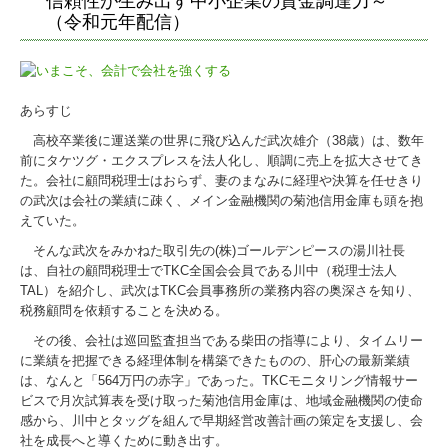
信頼性が生み出す中小企業の資金調達力～
戦略販売・購買情報システム
（令和元年配信）
戦略給与情報システム
建設業用会計情報DB
あらすじ
個人情報保護方針
高校卒業後に運送業の世界に飛び込んだ武次雄介（38歳）は、数年
前にタケツグ・エクスプレスを法人化し、順調に売上を拡大させてき
た。会社に顧問税理士はおらず、妻のまなみに経理や決算を任せきり
国の共済制度活用コーナー
の武次は会社の業績に疎く、メイン金融機関の菊池信用金庫も頭を抱
えていた。
そんな武次をみかねた取引先の(株)ゴールデンピースの湯川社長
は、自社の顧問税理士でTKC全国会会員である川中（税理士法人
TAL）を紹介し、武次はTKC会員事務所の業務内容の奥深さを知り、
税務顧問を依頼することを決める。
その後、会社は巡回監査担当である柴田の指導により、タイムリー
に業績を把握できる経理体制を構築できたものの、肝心の最新業績
は、なんと「564万円の赤字」であった。TKCモニタリング情報サー
ビスで月次試算表を受け取った菊池信用金庫は、地域金融機関の使命
感から、川中とタッグを組んで早期経営改善計画の策定を支援し、会
社を成長へと導くために動き出す。