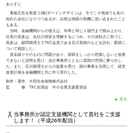
あらすじ
看板広告を取扱う(株)ダーイシデザインは、今でこそ地域でも名の
知れた会社になりつつあるが、以前は倒産の危機に追い込まれたこと
もある。
当時、金融機関からの借入は、年商と同じ１億円まで積み上がり、
社長の高多は、会社の現状を理解するにつれ、その深刻さに気づく。
高多は、顧問税理士でTKC会員である石川直樹のもとを訪れ、窮状に
ついて相談した。
資金繰りそのものに問題があり、原因をしっかり把握しないと改善
できないと説明を受け、会計事務所とともに原因の究明に乗り出し
た。また、石川税理士からの提案を受け、国の事業を活用して、経営
改善計画を金融機関と共に作り実行した。
制作・著作 大同生命保険株式会社
監 修 TKC全国会 中小企業支援委員会
▲ 戻る
当事務所が認定支援機関として貴社をご支援
します！（平成26年配信）