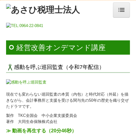
TOP
業務案内
経営改善オンデマンド講座
リンク集
お問合せ
感動を呼ぶ巡回監査（令和7年配信）
個人情報保護方針
相続について
現在でも変わらない巡回監査の本質（内包）と時代対応（外延）を描
きながら、会計事務所と支援を受ける関与先の50年の歴史を織り交ぜ
相続の流れ
たドラマです。
製作 TKC全国会 中小企業支援委員会
諸手続き
著作 大同生命保険株式会社
セミナー案内
≫ 動画を再生する（20分46秒）