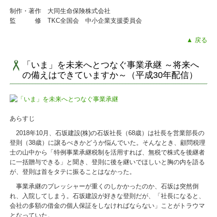
制作・著作 大同生命保険株式会社
監 修 TKC全国会 中小企業支援委員会
▲ 戻る
「いま」を未来へとつなぐ事業承継 ～将来へ
の備えはできていますか～（平成30年配信）
あらすじ
2018年10月、石坂建設(株)の石坂社長（68歳）は社長を営業部長の
登則（38歳）に譲るべきかどうか悩んでいた。そんなとき、顧問税理
士の山中から「特例事業承継税制を活用すれば、無税で株式を後継者
に一括贈与できる」と聞き、登則に後を継いでほしいと胸の内を語る
が、登則は首をタテに振ることはなかった。
事業承継のプレッシャーが重くのしかかったのか、石坂は突然倒
れ、入院してしまう。石坂建設が好きな登則だが、「社長になると、
会社の多額の借金の個人保証をしなければならない」ことがトラウマ
となっていた。